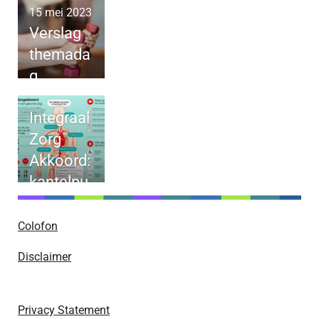
15 mei 2023
Verslag
themada
g
Voeding
Integraal
&
Zorg
Bewegin
Akkoord:
g in GRZ
kantelpu
nt naar
meer
Colofon
preventie
Disclaimer
?
Privacy Statement