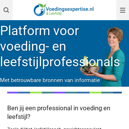
Ga
direct
naar
Platform voor
de
hoofdinhoud
voeding- en
leefstijlprofessionals
Met betrouwbare bronnen van informatie
Ben jij een professional in voeding en
leefstijl?