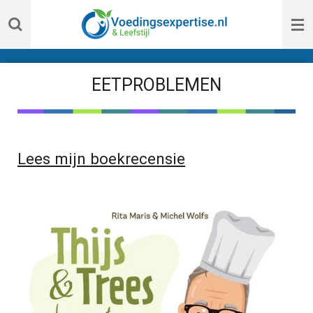
Ga
direct
naar
de
EETPROBLEMEN
hoofdinhoud
Lees mijn boekrecensie