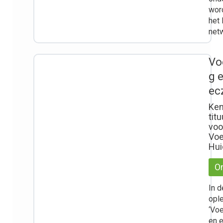
wor
het
net
Vo
g 
ec
Ken
titu
voo
Voe
Hui
On
In d
ople
‘Vo
en 