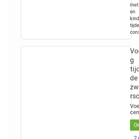
met
en
kin
tijd
cons
Vo
g
ti
de
zw
rs
Voe
ce
On
2 