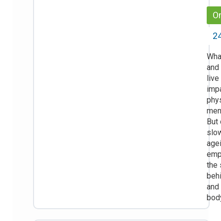
On
24
Wha
and
live
imp
phys
ment
But 
slo
age
emp
the
behi
and
bod