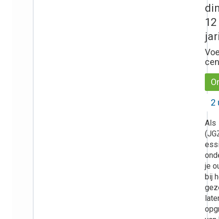
di
12
ja
Voe
ce
On
2 
Als
(JG
ess
ond
je o
bij 
gez
late
opg