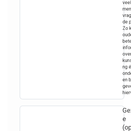
vee
men
vrag
de p
Zo k
oud
bete
inf
ove
kun
ng 
ond
en b
gev
hier
Ge
e
(o