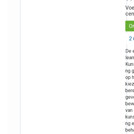
Voe
ce
On
2 
De 
lear
Kun
ng g
op 
kiez
bere
gev
bew
van
kun
ng 
beh