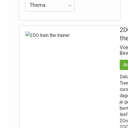
Thema
2D
the
Voe
Bew
A
Datu
Trai
cur
dag
je g
ben
leef
2Do 
2DO