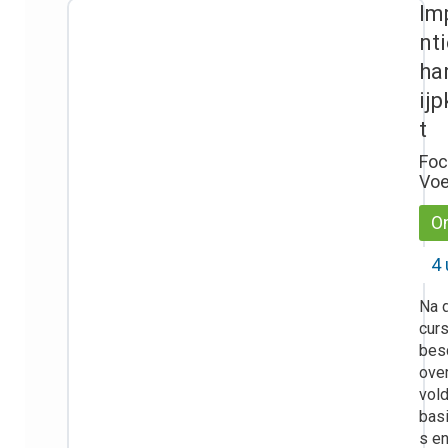
Im
nt
ha
ij
t
Foc
Voe
On
4 
Na 
cur
besc
ove
vol
bas
s e