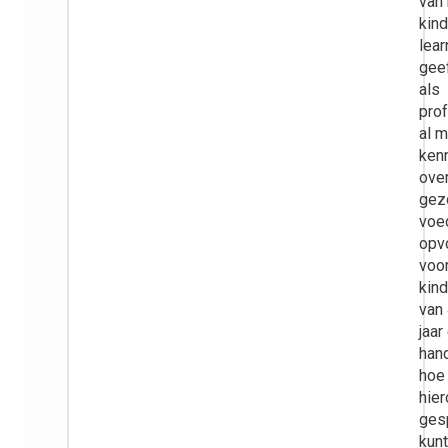
van
kind
lear
geef
als
pro
al 
ken
ove
gez
voe
opv
voo
kin
van
jaar
han
hoe 
hier
ges
kun