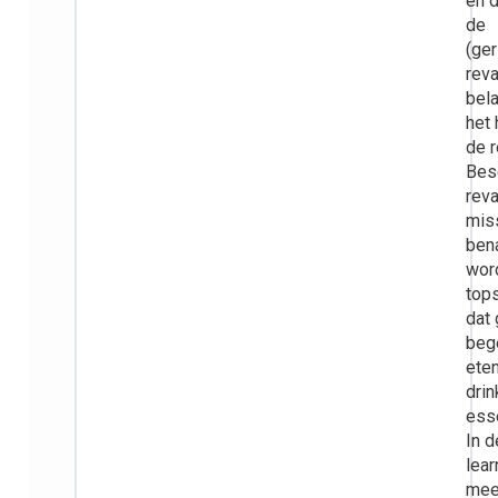
en d
de
(ger
reva
bela
het 
de r
Bese
reva
mis
ben
wor
top
dat
bege
ete
dri
esse
In d
lear
meer