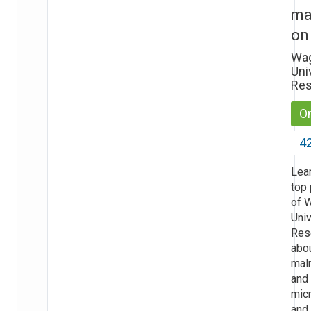
ma
on
Wa
Uni
Res
On
42
Lea
top
of 
Univ
Res
abo
maln
and
micr
and