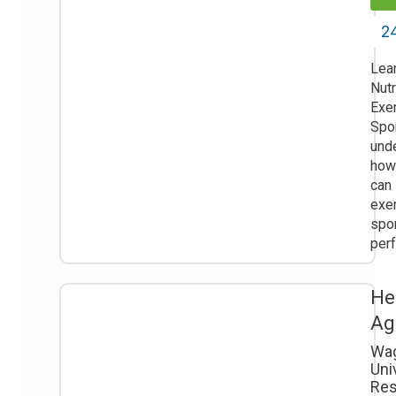
24
Lea
Nutr
Exe
Spo
und
how 
can
exe
spo
per
He
Ag
Wa
Uni
Res