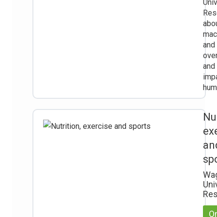
Univ
Res
abo
mac
and
over
and
imp
hum
Nut
ex
an
sp
Wa
Uni
Res
On