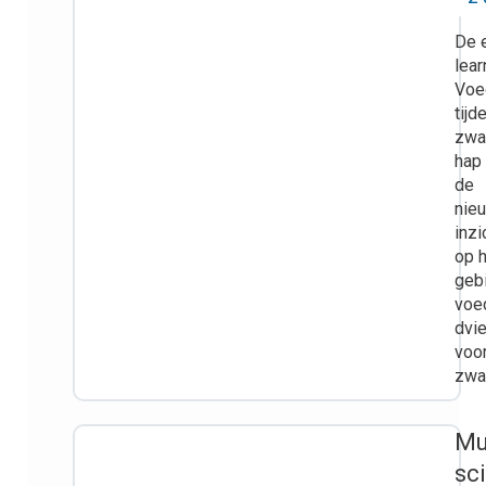
De 
lear
Voe
tijd
zwa
hap 
de
nie
inzi
op 
geb
voe
dvi
voo
zwa
Mu
sc