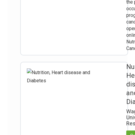
the 
occ
pro
canc
ope
onli
Nutr
Canc
Nut
He
di
an
Di
Wa
Uni
Res