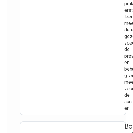
prak
ers
leer
mee
de r
gez
voed
de
pre
en
beh
g v
mee
voo
de
aan
en.
Bo