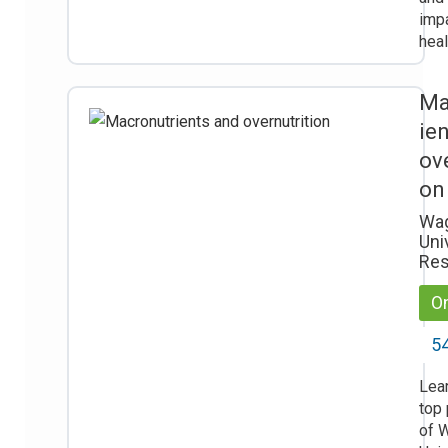
imp
heal
Ma
ie
ove
on
Wa
Uni
Res
On
54
Lea
top
of 