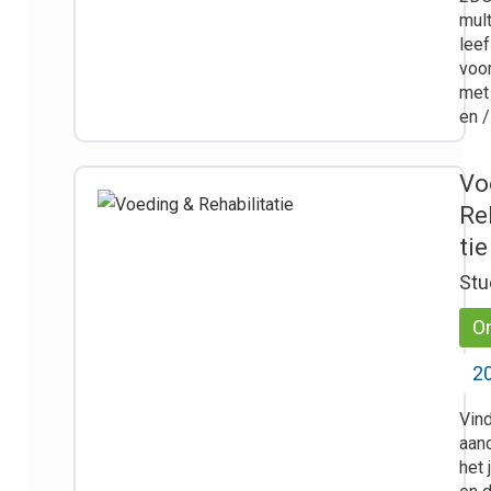
mult
leef
voo
met
en 
Vo
Re
tie
Stu
On
20
Vind 
aan
het 