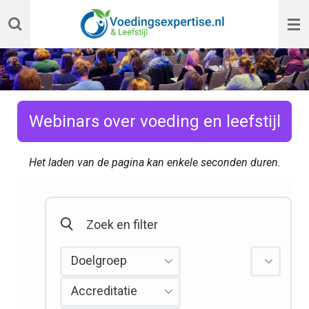
Ga
direct
naar
de
hoofdinhoud
Webinars over voeding en leefstijl
Het laden van de pagina kan enkele seconden duren.
Doelgroep
Datu
Accreditatie