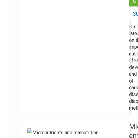
On
30
Dis
late
on t
imp
nutr
life
dev
and
of
card
dis
dia
mell
Mi
en