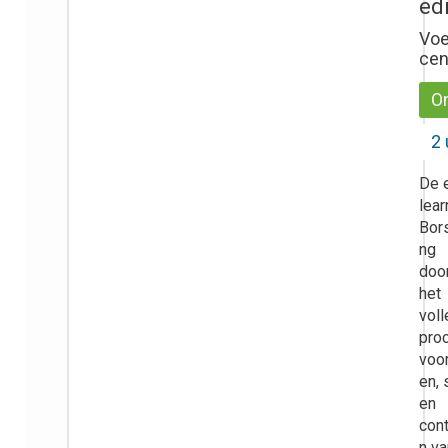
ed
Voe
ce
On
2 
De 
lear
Bor
ng
doo
het
voll
pro
voo
en, 
en
con
n va