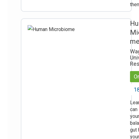
the
Hu
Mi
m
Wa
Uni
Res
On
18
Lea
can
your
bala
gut 
you