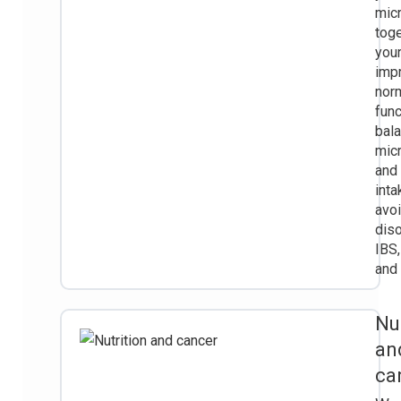
mic
toge
your
imp
nor
func
bal
mic
and 
inta
avo
diso
IBS,
and 
Nu
an
ca