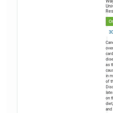
Wa
Uni
Res
On
30
Can
ove
card
dis
as t
cau
in m
of t
Dis
late
on t
diet
and 