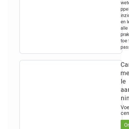
wet
ppel
inzi
en l
alle
prak
toe 
pas
Ca
me
le
aa
ni
Voe
ce
On