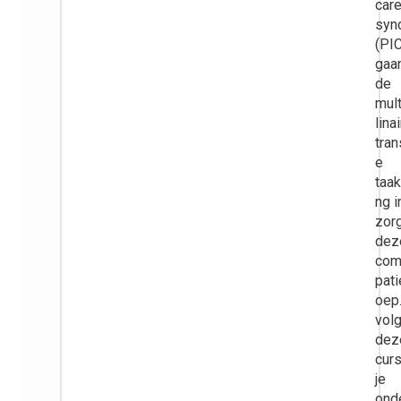
car
syn
(PI
gaan
de
mult
lina
tra
e
taak
ng i
zor
dez
com
pati
oep.
vol
dez
cur
je
ond