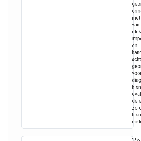
gebr
orm
met
van 
elek
imp
en
hand
acht
geb
voo
dia
k en
eval
de 
zorg
k en
ond
Vo