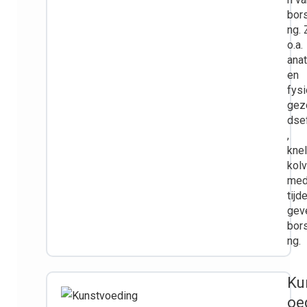
bor
ng. 
o.a.
ana
en
fysi
gez
dse
,
knel
kol
med
tijd
gev
bor
ng.
Ku
oe