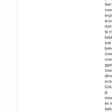
leer
voe
erg
ecz
met
te 
heb
wat 
bek
ove
voed
gge
voe
atro
ecz
Ook
je
me
en i
laat