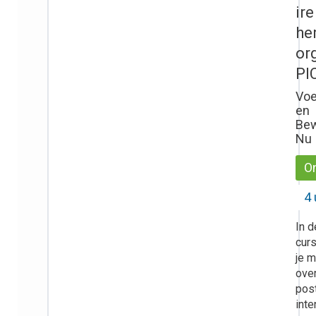
ire
he
org
PI
Voe
en
Be
Nu
On
4 
In 
curs
je 
over
pos
inte